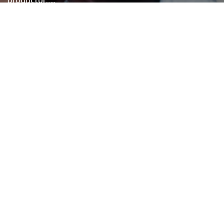
Read More
Subscribe
Publicidad
Sobre Nosotros
Contacto
Términos del Servicio
Políticas de Privacidad
Copyright Policy
Entradas recientes
World Pisco Sour Day, Friday, February 6th at Destino Gastro Bar
B-52’s Lounge & Restaurant en la ciudad de Harrison, New Jersey
Restaurante Bar «Zona Urbana Cantina» en Paterson, ofrece