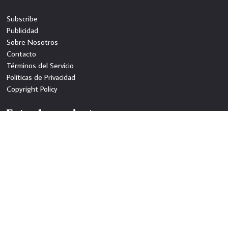
Subscribe
Publicidad
Sobre Nosotros
Contacto
Términos del Servicio
Políticas de Privacidad
Copyright Policy
Entradas recientes
World Pisco Sour Day, Friday, February 6th at Destino Gastro Bar
B-52’s Lounge & Restaurant en la ciudad de Harrison, New Jersey
Restaurante Bar «Zona Urbana Cantina» en Paterson, ofrece
sabrosa comida, peruana dominicana
Latinos compran en su tienda favorita ShopRite Wines & Spirits of
Clifton
Follow Us