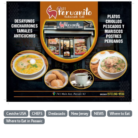
Ceviche USA
CHEFS
Destacado
New Jersey
NEWS
Where to Eat
Where to Eat in Passaic