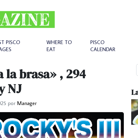
ST PISCO
WHERE TO
PISCO
AGES
EAT
CALENDAR
a la brasa» , 294
y NJ
La
025
por
Manager