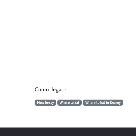
Como llegar :
New Jersey
Where to Eat
Where to Eat in Kearny