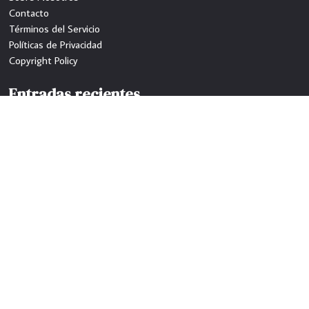
Contacto
Términos del Servicio
Políticas de Privacidad
Copyright Policy
Entradas recientes
World Pisco Sour Day, Friday, February 6th at Destino Gastro Bar
B-52’s Lounge & Restaurant en la ciudad de Harrison, New Jersey
Restaurante Bar «Zona Urbana Cantina» en Paterson, ofrece
sabrosa comida, peruana dominicana
Latinos compran en su tienda favorita ShopRite Wines & Spirits of
Clifton
Follow Us