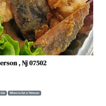
erson , Nj 07502
 Eat
Where to Eat in Paterson