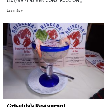
(201) 991-1143 !! EN CONSTRUCCION ,,
Lea más »
Griselda’s Restaurant