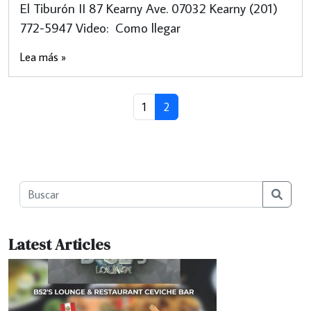
El Tiburón II 87 Kearny Ave. 07032 Kearny (201)
772-5947 Video: Como llegar
Lea más »
Page navigation
Page
Current Page
1
2
Searc
Latest Articles